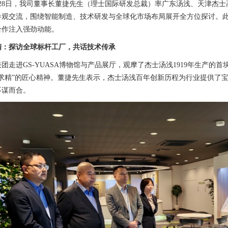
月28日，我司董事长董捷先生（理士国际研发总裁）率广东汤浅、天津杰士高
参观交流，围绕智能制造、技术研发与全球化市场布局展开全方位探讨。
合作注入强劲动能。
精：探访全球标杆工厂，共话技术传承
表团走进GS-YUASA博物馆与产品展厅，观摩了杰士汤浅1919年生产
益求精”的匠心精神。董捷先生表示，杰士汤浅百年创新历程为行业提供了
不谋而合。