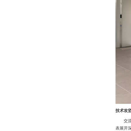
技术攻
交
表展开