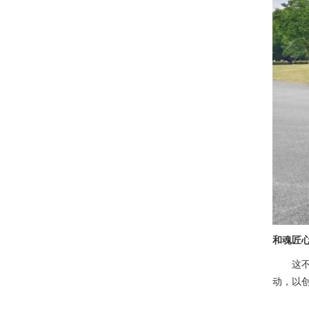
和魂匠
这
动，以