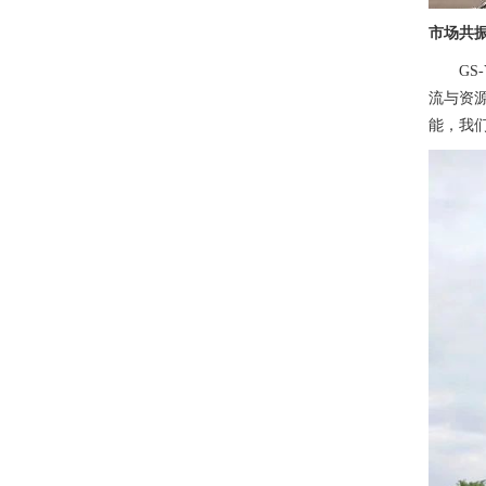
市场共
G
流与资
能，我