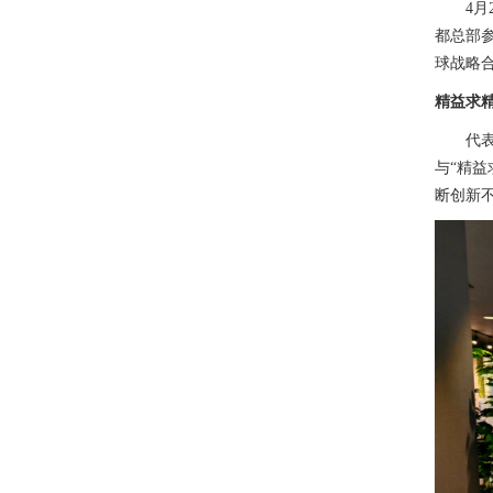
4
都总部
球战略
精益求
代
与“精
断创新