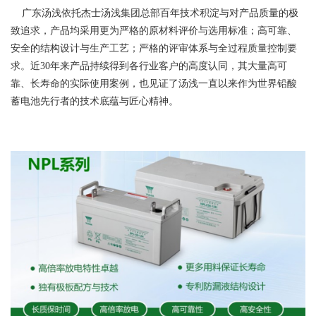
广东汤浅依托杰士汤浅集团总部百年技术积淀与对产品质量的极
致追求，产品均采用更为严格的原材料评价与选用标准；高可靠、
安全的结构设计与生产工艺；严格的评审体系与全过程质量控制要
求。近30年来产品持续得到各行业客户的高度认同，其大量高可
靠、长寿命的实际使用案例，也见证了汤浅一直以来作为世界铅酸
蓄电池先行者的技术底蕴与匠心精神。