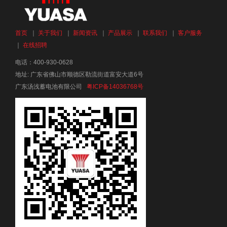
首页
｜
关于我们
｜
新闻资讯
｜
产品展示
｜
联系我们
｜
客户服务
｜
在线招聘
电话：400-930-0628
地址: 广东省佛山市顺德区勒流街道富安大道6号
广东汤浅蓄电池有限公司
粤ICP备14036768号