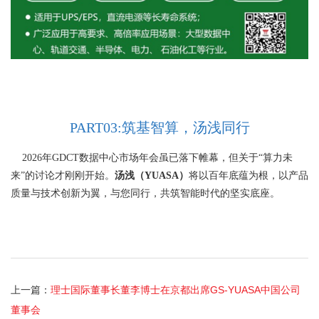
PART03:筑基智算，汤浅同行
2026年GDCT数据中心市场年会虽已落下帷幕，但关于“算力未
来”的讨论才刚刚开始。
汤浅（YUASA）
将以百年底蕴为根，以产品
质量与技术创新为翼，与您同行，共筑智能时代的坚实底座。
上一篇：
理士国际董事长董李博士在京都出席GS-YUASA中国公司
董事会